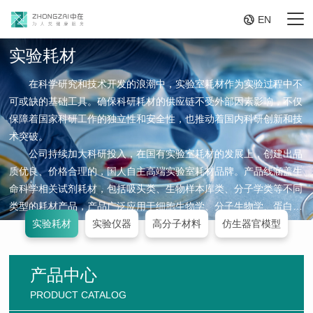

EN
实验耗材
在科学研究和技术开发的浪潮中，实验室耗材作为实验过程中不
可或缺的基础工具。确保科研耗材的供应链不受外部因素影响，不仅
保障着国家科研工作的独立性和安全性，也推动着国内科研创新和技
术突破。
公司持续加大科研投入，在国有实验室耗材的发展上，创建出品
质优良、价格合理的，国人自主高端实验室耗材品牌。产品线涵盖生
命科学相关试剂耗材，包括吸头类、生物样本库类、分子学类等不同
类型的耗材产品，产品广泛应用于细胞生物学、分子生物学、蛋白组
学、生物化学等学科,为国内各高等院校、研究机构和相关企事业单
实验耗材
实验仪器
高分子材料
仿生器官模型
位提供配套产品。产品以其优良的品质受到广大客户的一致认可。
产品中心
PRODUCT CATALOG