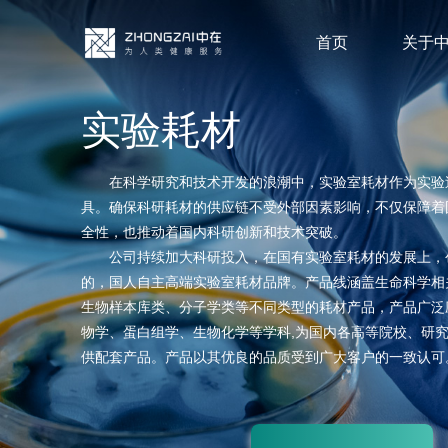
首页
关于
实验耗材
在科学研究和技术开发的浪潮中，实验室耗材作为实验
具。确保科研耗材的供应链不受外部因素影响，不仅保障着
全性，也推动着国内科研创新和技术突破。
公司持续加大科研投入，在国有实验室耗材的发展上，
的，国人自主高端实验室耗材品牌。产品线涵盖生命科学相
生物样本库类、分子学类等不同类型的耗材产品，产品广泛
物学、蛋白组学、生物化学等学科,为国内各高等院校、研
供配套产品。产品以其优良的品质受到广大客户的一致认可