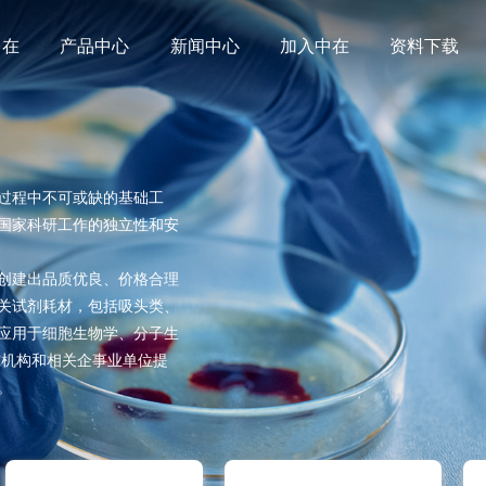
中在
产品中心
新闻中心
加入中在
资料下载
过程中不可或缺的基础工
国家科研工作的独立性和安
创建出品质优良、价格合理
关试剂耗材，包括吸头类、
应用于细胞生物学、分子生
究机构和相关企事业单位提
。