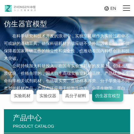

EN
仿生器官模型
在科学研究和技术开发的浪潮中，实验室耗材作为实验过程中不
可或缺的基础工具。确保科研耗材的供应链不受外部因素影响，不仅
保障着国家科研工作的独立性和安全性，也推动着国内科研创新和技
术突破。
公司持续加大科研投入，在国有实验室耗材的发展上，创建出品
质优良、价格合理的，国人自主高端实验室耗材品牌。产品线涵盖生
命科学相关试剂耗材，包括吸头类、生物样本库类、分子学类等不同
类型的耗材产品，产品广泛应用于细胞生物学、分子生物学、蛋白组
学、生物化学等学科,为国内各高等院校、研究机构和相关企事业单
实验耗材
实验仪器
高分子材料
仿生器官模型
位提供配套产品。产品以其优良的品质受到广大客户的一致认可。
产品中心
PRODUCT CATALOG