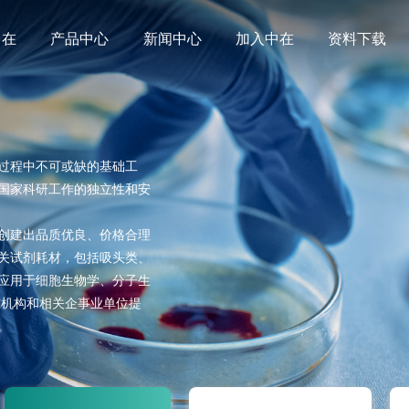
中在
产品中心
新闻中心
加入中在
资料下载
过程中不可或缺的基础工
国家科研工作的独立性和安
创建出品质优良、价格合理
关试剂耗材，包括吸头类、
应用于细胞生物学、分子生
究机构和相关企事业单位提
。