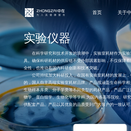
首页
关于
实验仪器
在科学研究和技术开发的浪潮中，实验室耗材作为实验
具。确保科研耗材的供应链不受外部因素影响，不仅保障着
全性，也推动着国内科研创新和技术突破。
公司持续加大科研投入，在国有实验室耗材的发展上，
的，国人自主高端实验室耗材品牌。产品线涵盖生命科学相
生物样本库类、分子学类等不同类型的耗材产品，产品广泛
物学、蛋白组学、生物化学等学科,为国内各高等院校、研
供配套产品。产品以其优良的品质受到广大客户的一致认可