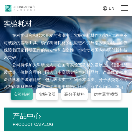

EN
实验耗材
在科学研究和技术开发的浪潮中，实验室耗材作为实验过程中不
可或缺的基础工具。确保科研耗材的供应链不受外部因素影响，不仅
保障着国家科研工作的独立性和安全性，也推动着国内科研创新和技
术突破。
公司持续加大科研投入，在国有实验室耗材的发展上，创建出品
质优良、价格合理的，国人自主高端实验室耗材品牌。产品线涵盖生
命科学相关试剂耗材，包括吸头类、生物样本库类、分子学类等不同
类型的耗材产品，产品广泛应用于细胞生物学、分子生物学、蛋白组
学、生物化学等学科,为国内各高等院校、研究机构和相关企事业单
实验耗材
实验仪器
高分子材料
仿生器官模型
位提供配套产品。产品以其优良的品质受到广大客户的一致认可。
产品中心
PRODUCT CATALOG