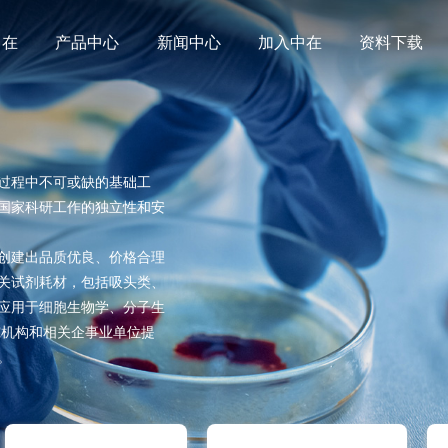
中在
产品中心
新闻中心
加入中在
资料下载
过程中不可或缺的基础工
国家科研工作的独立性和安
创建出品质优良、价格合理
关试剂耗材，包括吸头类、
应用于细胞生物学、分子生
究机构和相关企事业单位提
。