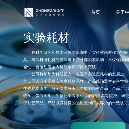
首页
关于
实验耗材
在科学研究和技术开发的浪潮中，实验室耗材作为实验
具。确保科研耗材的供应链不受外部因素影响，不仅保障着
全性，也推动着国内科研创新和技术突破。
公司持续加大科研投入，在国有实验室耗材的发展上，
的，国人自主高端实验室耗材品牌。产品线涵盖生命科学相
生物样本库类、分子学类等不同类型的耗材产品，产品广泛
物学、蛋白组学、生物化学等学科,为国内各高等院校、研
供配套产品。产品以其优良的品质受到广大客户的一致认可