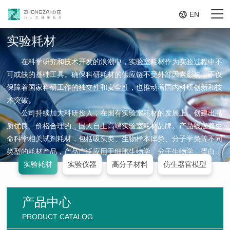

EN
实验耗材
在科学研究和技术开发的浪潮中，实验室耗材作为实验过程中不
可或缺的基础工具。确保科研耗材的供应链不受外部因素影响，不仅
保障着国家科研工作的独立性和安全性，也推动着国内科研创新和技
术突破。
公司持续加大科研投入，在国有实验室耗材的发展上，创建出品
质优良、价格合理的，国人自主高端实验室耗材品牌。产品线涵盖生
命科学相关试剂耗材，包括吸头类、生物样本库类、分子学类等不同
类型的耗材产品，产品广泛应用于细胞生物学、分子生物学、蛋白组
学、生物化学等学科,为国内各高等院校、研究机构和相关企事业单
实验耗材
实验仪器
高分子材料
仿生器官模型
位提供配套产品。产品以其优良的品质受到广大客户的一致认可。
产品中心
PRODUCT CATALOG