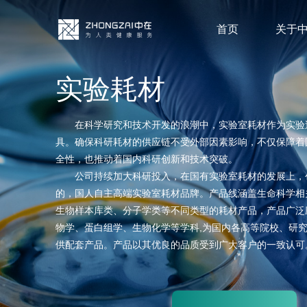
首页
关于
实验耗材
在科学研究和技术开发的浪潮中，实验室耗材作为实验
具。确保科研耗材的供应链不受外部因素影响，不仅保障着
全性，也推动着国内科研创新和技术突破。
公司持续加大科研投入，在国有实验室耗材的发展上，
的，国人自主高端实验室耗材品牌。产品线涵盖生命科学相
生物样本库类、分子学类等不同类型的耗材产品，产品广泛
物学、蛋白组学、生物化学等学科,为国内各高等院校、研
供配套产品。产品以其优良的品质受到广大客户的一致认可