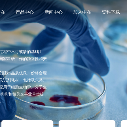
中在
产品中心
新闻中心
加入中在
资料下载
过程中不可或缺的基础工
国家科研工作的独立性和安
创建出品质优良、价格合理
关试剂耗材，包括吸头类、
应用于细胞生物学、分子生
究机构和相关企事业单位提
。