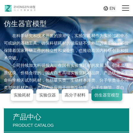

EN
仿生器官模型
在科学研究和技术开发的浪潮中，实验室耗材作为实验过程中不
可或缺的基础工具。确保科研耗材的供应链不受外部因素影响，不仅
保障着国家科研工作的独立性和安全性，也推动着国内科研创新和技
术突破。
公司持续加大科研投入，在国有实验室耗材的发展上，创建出品
质优良、价格合理的，国人自主高端实验室耗材品牌。产品线涵盖生
命科学相关试剂耗材，包括吸头类、生物样本库类、分子学类等不同
类型的耗材产品，产品广泛应用于细胞生物学、分子生物学、蛋白组
学、生物化学等学科,为国内各高等院校、研究机构和相关企事业单
实验耗材
实验仪器
高分子材料
仿生器官模型
位提供配套产品。产品以其优良的品质受到广大客户的一致认可。
产品中心
PRODUCT CATALOG