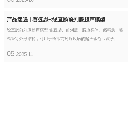
2025-10
基本技能训练。
产品速递 | 赛捷思®经直肠前列腺超声模型
经直肠前列腺超声模型 含直肠、前列腺、膀胱实体、储精囊、输
精管等外形结构，可用于模拟前列腺疾病的超声诊断和教学。
05
2025-11
ABOUT ZHONGZAI
走进中在
作为医械CDMO企业，依托中国科学院等科研院所，致力为可降解生
物医用材料为主的Ⅰ、Ⅱ、Ⅲ类医疗器械及IVD开发，提供一站式解决
方案。