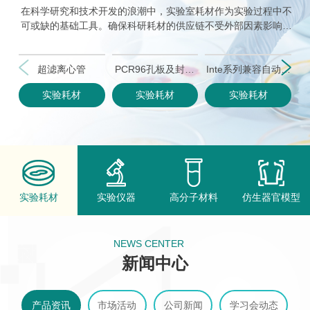
在科学研究和技术开发的浪潮中，实验室耗材作为实验过程中不
可或缺的基础工具。确保科研耗材的供应链不受外部因素影响，
不仅保障着国家科研工作的独立性和安全性，也推动着国内科研
创新和技术突破。
公司持续加大科研投入，在国有实验室耗材的发展上，创建出品
超滤离心管
PCR96孔板及封板
Inte系列兼容自动化
A
质优良、价格合理的，国人自主高端实验室耗材品牌。产品线涵
实验耗材
实验耗材
实验耗材
膜
吸头
盖生命科学相关试剂耗材，包括吸头类、生物样本库类、分子学
类等不同类型的耗材产品，产品广泛应用于细胞生物学、分子生
物学、蛋白组学、生物化学等学科,为国内各高等院校、研究机
构和相关企事业单位提供配套产品。产品以其优良的品质受到广
大客户的一致认可。
实验耗材
实验仪器
高分子材料
仿生器官模型
NEWS CENTER
新闻中心
产品资讯
市场活动
公司新闻
学习会动态