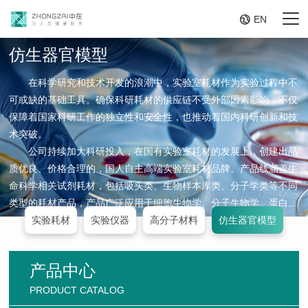

EN
仿生器官模型
在科学研究和技术开发的浪潮中，实验室耗材作为实验过程中不
可或缺的基础工具。确保科研耗材的供应链不受外部因素影响，不仅
保障着国家科研工作的独立性和安全性，也推动着国内科研创新和技
术突破。
公司持续加大科研投入，在国有实验室耗材的发展上，创建出品
质优良、价格合理的，国人自主高端实验室耗材品牌。产品线涵盖生
命科学相关试剂耗材，包括吸头类、生物样本库类、分子学类等不同
类型的耗材产品，产品广泛应用于细胞生物学、分子生物学、蛋白组
学、生物化学等学科,为国内各高等院校、研究机构和相关企事业单
实验耗材
实验仪器
高分子材料
仿生器官模型
位提供配套产品。产品以其优良的品质受到广大客户的一致认可。
产品中心
PRODUCT CATALOG