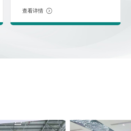
持较好的库存周转率和库存量安全；
4、优化广告，把控广告成本和运营成本
查看详情
合理控制ACOS；
5、有一定选品能力， 收集、分析市场状
况及竞争对手状况，评估、分析产品关键
词，向上级提交适合市场的可行性方案；
6、制定推广与销售计划，完成公司制定
的销售目标；
任职要求：
1、有2年以上亚马逊FBA精品运营经验(包
含推广新品维护老品)；
2、有亚马逊爆款打造案例的，月销售额
15w$以上者优先考虑；
3、工作主动积极，会独立思考，具备良
好的沟通能力和一定的抗压能力，可以出
色的完成上级交代的任务。