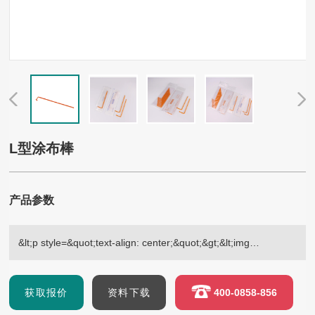
L型涂布棒
产品参数
&lt;p style=&quot;text-align: center;&quot;&gt;&lt;img
src=&quot;/Upload/ueditor/php/upload/image/20250209/17390807
获取报价
资料下载
400-0858-856
title=&quot;1...