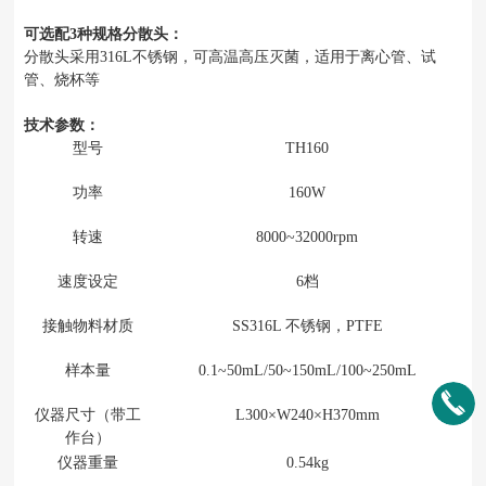
可选配
3种规格分散头：
分散头采用
316L不锈钢，可高温高压灭菌，适用于离心管、试
管、烧杯等
技术参数：
型号
TH160
功率
160W
转速
8000~32000rpm
速度设定
6档
接触物料材质
SS316L 不锈钢，PTFE
样本量
0.1~50mL/50~150mL/100~250mL
仪器尺寸（带工
L300×W240×H370
mm
作台）
仪器重量
0.54kg