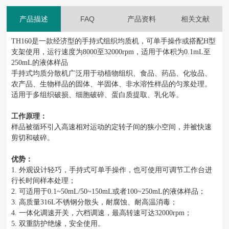
产品描述
FAQ
产品资料
相关文献
TH160是
一款经济型的手持式组织均质机
，
可单手操作或搭配
H型
支架使用，运行速度为8000至32000rpm，适用于体积为0.1mL至
250mL的液体样品
手持式均质分散机广泛用于动植物组织、食品、药品、化妆品、
农产品、生物样品的固体、半固体、非水溶性样品的匀浆处理。
适用于多组织破损、细胞破碎、蛋白质提取、乳化等。
工作原理：
样品被循环引入高速相对运动的定转子间的狭小空间，并被快速
剪切和破碎。
优势
：
1.
外观设计轻巧，手持式可单手操作，也可使用可调节工作台进
行长时间样本处理；
2.
可适用于
0.1~50mL/50~150mL或者100~250mL的液体样品；
3.
高质量
316L不锈钢分散头，耐腐蚀、耐高温消毒；
4.
一体化调速开关，六档调速，最高转速可达
32000rpm；
5.
双重防护绝缘，安全使用。