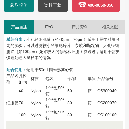
获取报价
资料下载
400-0858-856
产品描述
FAQ
产品资料
相关文献
精细分离：
小孔径细胞筛（如40μm、70μm）适用于需要精细分
离的实验，可以过滤较小的细胞碎片、杂质和颗粒物；大孔径细
胞筛（如100μm）允许较大的颗粒和细胞团块通过，适用于需要
快速处理大量样本的情况
配合使用：
适用于50mL圆锥形离心管
产品名
孔径
材质
包装
个
/
箱
单位
产品编号
称
(μm)
1个/包,50/
40
Nylon
50
箱
CS300040
箱
1个/包,50/
细胞筛
70
Nylon
50
箱
CS200070
箱
1个/包,50/
100
Nylon
50
箱
CS160100
箱