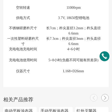
空转转速
11000rpm
供电方式
3.7V, 18650型锂电池
不锈钢研磨杵尺寸
长
7cm；杵尖直径3.2mm；杵头直径
6.6mm
一次性塑料研磨杵尺
长
7.3cm；杵尖直径3mm；杵头直径
寸
6.6mm
充电电池充电时间
4~6小时
充电电池使用时间
5~8小时(负载不同可能有所差异)
仪器尺寸
L168
×
D26mm
相关产品推荐
电动平板涂布器
手动平板涂布器
红外灭菌器