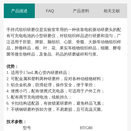
产品描述
FAQ
产品资料
相关文献
手持式组织研磨仪是实验室常用的一种依靠电机驱动研磨头的配
有可充电电池的小型研磨仪，对软组织样品进行研磨和混匀，广
泛适用于肝脏、脾脏、脑组织、心脏、骨髓、大肠等动物组织样
品，肿瘤样品，根、叶、花、果实等植物组织样品，细菌、酵母
菌等微生物样品，及食品、药品的研磨破碎和匀浆。
优势
：
1.
适用于
1.5mL离心管内研磨样品；
2.
可配金属和塑料两种研磨杵，应对各种动植物材料；
3.
铝合金机身，防滑处理，操作安全，便于掌控；
4.
便携小巧，配有便携式充电器，可适用于户外工作；
5.
配有两节充电锂电池，续航持久；
6.
卡扣结构适配器，有效锁紧研磨杵，避免样品飞溅；
7.
不锈钢研磨杵拆卸方便，不易磨损，且可高温灭菌。
技术参数：
型号
HTG80